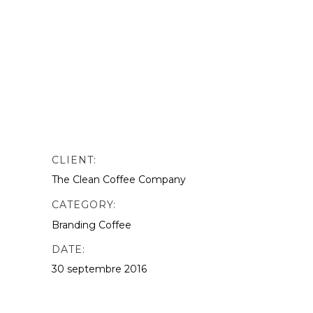
nibh vulputate. odio. Sed non mauris
vitae erat consequat auctor eu in
elit.This is Photoshop’s version of Lorem
Ipsn gravida nibh vel velit auctor aliquet.
Aenean sollicitudin, lorem quis
bibendum quat ipsutis sem vel velit
auctor version of Lorem.
CLIENT:
The Clean Coffee Company
CATEGORY:
Branding
Coffee
DATE:
30 septembre 2016