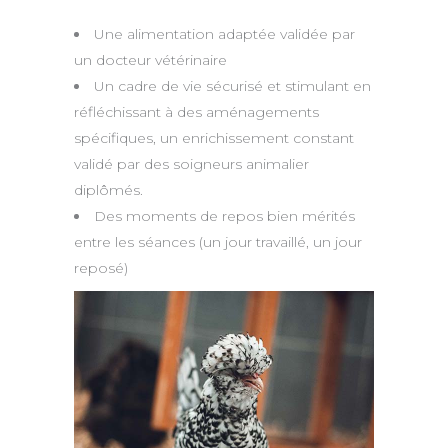
Une alimentation adaptée validée par
un docteur vétérinaire
Un cadre de vie sécurisé et stimulant en
réfléchissant à des aménagements
spécifiques, un enrichissement constant
validé par des soigneurs animalier
diplômés.
Des moments de repos bien mérités
entre les séances (un jour travaillé, un jour
reposé)