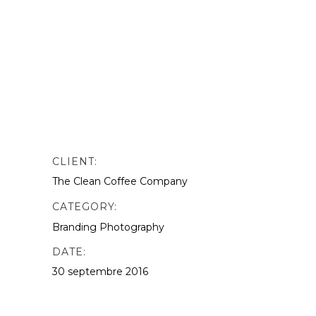
nibh vulputate. odio. Sed non mauris
vitae erat consequat auctor eu in
elit.This is Photoshop’s version of Lorem
Ipsn gravida nibh vel velit auctor aliquet.
Aenean sollicitudin, lorem quis
bibendum quat ipsutis sem vel velit
auctor version of Lorem.
CLIENT:
The Clean Coffee Company
CATEGORY:
Branding
Photography
DATE:
30 septembre 2016