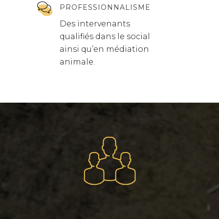
PROFESSIONNALISME
Des intervenants
qualifiés dans le social
ainsi qu’en médiation
animale.