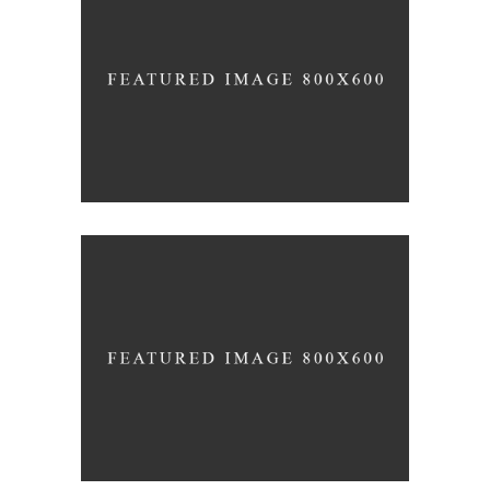
RATHER BE READING
Blue
Photography
Typography
OWN IT ON VINYL
Blue
Photography
Typography