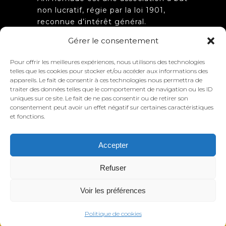
non lucratif, régie par la loi 1901,
reconnue d’intérêt général.
Obtention de l’agrément
Gérer le consentement
d’association de jeunesse et
d’éducation populaire n°
Pour offrir les meilleures expériences, nous utilisons des technologies
21.J.2012.003 par la préfecture de la
telles que les cookies pour stocker et/ou accéder aux informations des
Côte d’Or.
appareils. Le fait de consentir à ces technologies nous permettra de
traiter des données telles que le comportement de navigation ou les ID
uniques sur ce site. Le fait de ne pas consentir ou de retirer son
consentement peut avoir un effet négatif sur certaines caractéristiques
et fonctions.
Accepter
Ani’nomade @ Tous droits réservés
– Vidéo :
la Tanière
– Photos
Refuser
Chazerodie
–
Mentions légales –
CGU –
CGV –
Politique de
Voir les préférences
confidentialité
Politique de cookies