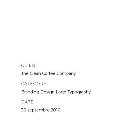
nibh vulputate. odio. Sed non mauris
vitae erat consequat auctor eu in
elit.This is Photoshop’s version of Lorem
Ipsn gravida nibh vel velit auctor aliquet.
Aenean sollicitudin, lorem quis
bibendum quat ipsutis sem vel velit
auctor version of Lorem.
CLIENT:
The Clean Coffee Company
CATEGORY:
Branding
Design
Logo
Typography
DATE:
30 septembre 2016