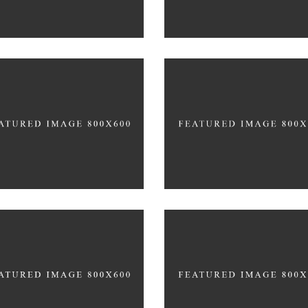
Photography
Typography
Coffee
Photography
IT ON VINYL
YOUR CONCRETE UTOPI
Photography
Typography
Nature
Photography
HE GARDEN PATH
TALES FOR FAIRIES
re
Photography
Coffee
Photography