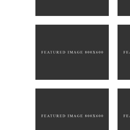
Coffee
Photography
Blue
RATHER BE READING
OWN 
Blue
Photography
Typography
Blue
EXPEDITION EXHIBITION
UP T
Coffee
Photography
Natu