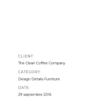
nibh vulputate. odio. Sed non mauris
vitae erat consequat auctor eu in
elit.This is Photoshop’s version of Lorem
Ipsn gravida nibh vel velit auctor aliquet.
Aenean sollicitudin, lorem quis
bibendum quat ipsutis sem vel velit
auctor version of Lorem.
CLIENT:
The Clean Coffee Company
CATEGORY:
Design
Details
Furniture
DATE:
29 septembre 2016