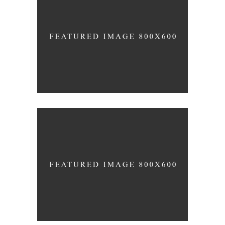
RATHER BE READING
Blue
Photography
Typography
OWN IT ON VINYL
Blue
Photography
Typography