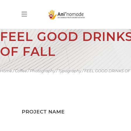
FEEL GOOD DRINK
OF FALL
Home
Coffee
Photography
Typography
FEEL GOOD DRINKS OF
PROJECT NAME
This is Photoshop’s version of Lorem