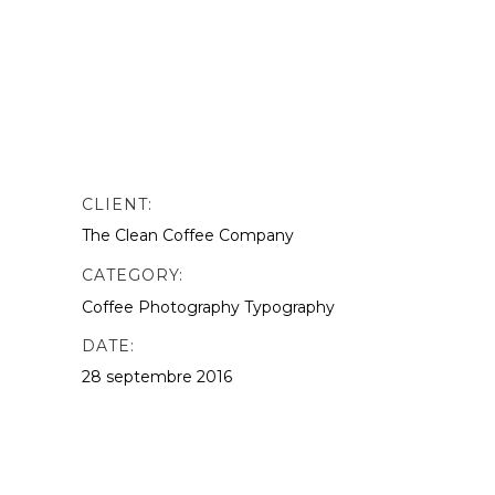
elit.This is Photoshop’s version of Lorem
Ipsn gravida nibh vel velit auctor aliquet.
Aenean sollicitudin, lorem quis
bibendum quat ipsutis sem vel velit
auctor version of Lorem.
CLIENT:
The Clean Coffee Company
CATEGORY:
Coffee
Photography
Typography
DATE:
28 septembre 2016