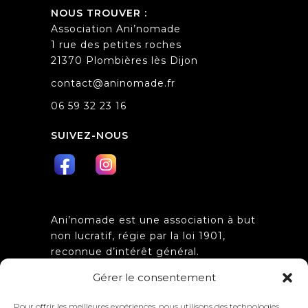
NOUS TROUVER :
Association Ani’nomade
1 rue des petites roches
21370 Plombières lès Dijon
contact@aninomade.fr
06 59 32 23 16
SUIVEZ-NOUS
Ani’nomade est une association à but
non lucratif, régie par la loi 1901,
reconnue d’intérêt général.
Obtention de l’agrément
Gérer le consentement
d’association de jeunesse et
d’éducation populaire n°
Pour offrir les meilleures expériences, nous utilisons des technologies