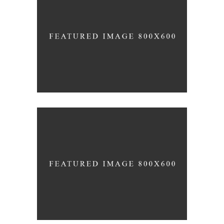
RATHER BE READING
Blue
Photography
Typography
OWN IT ON VINYL
Blue
Photography
Typography