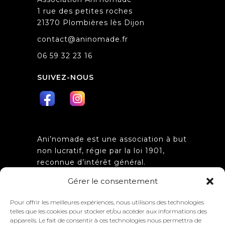
1 rue des petites roches
21370 Plombières lès Dijon
contact@aninomade.fr
06 59 32 23 16
SUIVEZ-NOUS
Ani’nomade est une association à but
non lucratif, régie par la loi 1901,
reconnue d’intérêt général.
Obtention de l’agrément
Gérer le consentement
d’association de jeunesse et
d’éducation populaire n°
Pour offrir les meilleures expériences, nous utilisons des technologies
21.J.2012.003 par la préfecture de la
telles que les cookies pour stocker et/ou accéder aux informations des
Côte d’Or.
appareils. Le fait de consentir à ces technologies nous permettra de