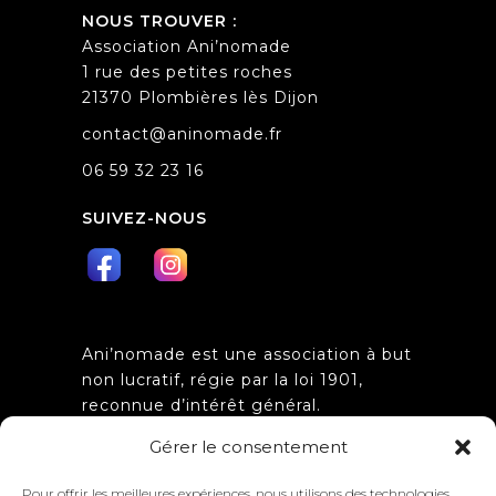
NOUS TROUVER :
Association Ani’nomade
1 rue des petites roches
21370 Plombières lès Dijon
contact@aninomade.fr
06 59 32 23 16
SUIVEZ-NOUS
Ani’nomade est une association à but
non lucratif, régie par la loi 1901,
reconnue d’intérêt général.
Obtention de l’agrément
Gérer le consentement
d’association de jeunesse et
d’éducation populaire n°
Pour offrir les meilleures expériences, nous utilisons des technologies