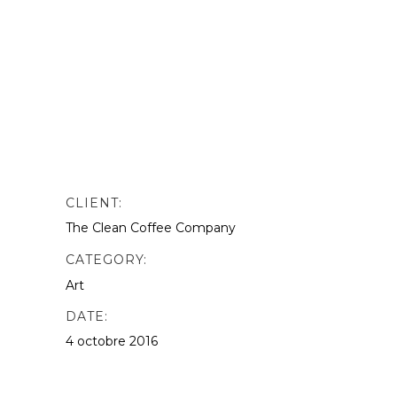
nibh vulputate. odio. Sed non mauris
vitae erat consequat auctor eu in
elit.This is Photoshop’s version of Lorem
Ipsn gravida nibh vel velit auctor aliquet.
Aenean sollicitudin, lorem quis
bibendum quat ipsutis sem vel velit
auctor version of Lorem.
CLIENT:
The Clean Coffee Company
CATEGORY:
Art
DATE:
4 octobre 2016