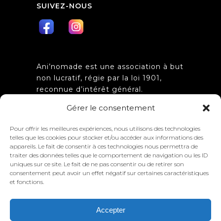
SUIVEZ-NOUS
Ani’nomade est une association à but
non lucratif, régie par la loi 1901,
reconnue d’intérêt général.
Obtention de l’agrément
Gérer le consentement
d’association de jeunesse et
d’éducation populaire n°
Pour offrir les meilleures expériences, nous utilisons des technologies
21.J.2012.003 par la préfecture de la
telles que les cookies pour stocker et/ou accéder aux informations des
Côte d’Or.
appareils. Le fait de consentir à ces technologies nous permettra de
traiter des données telles que le comportement de navigation ou les ID
uniques sur ce site. Le fait de ne pas consentir ou de retirer son
consentement peut avoir un effet négatif sur certaines caractéristiques
et fonctions.
Accepter
Ani’nomade @ Tous droits réservés