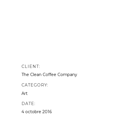
nibh vulputate. odio. Sed non mauris
vitae erat consequat auctor eu in
elit.This is Photoshop’s version of Lorem
Ipsn gravida nibh vel velit auctor aliquet.
Aenean sollicitudin, lorem quis
bibendum quat ipsutis sem vel velit
auctor version of Lorem.
CLIENT:
The Clean Coffee Company
CATEGORY:
Art
DATE:
4 octobre 2016