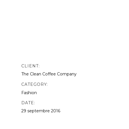
nibh vulputate. odio. Sed non mauris
vitae erat consequat auctor eu in
elit.This is Photoshop’s version of Lorem
Ipsn gravida nibh vel velit auctor aliquet.
Aenean sollicitudin, lorem quis
bibendum quat ipsutis sem vel velit
auctor version of Lorem.
CLIENT:
The Clean Coffee Company
CATEGORY:
Fashion
DATE:
29 septembre 2016