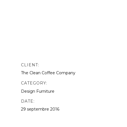
nibh vulputate. odio. Sed non mauris
vitae erat consequat auctor eu in
elit.This is Photoshop’s version of Lorem
Ipsn gravida nibh vel velit auctor aliquet.
Aenean sollicitudin, lorem quis
bibendum quat ipsutis sem vel velit
auctor version of Lorem.
CLIENT:
The Clean Coffee Company
CATEGORY:
Design
Furniture
DATE:
29 septembre 2016