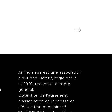
Ani’nomade est une association
à but non lucratif, régie par la
loi 1901, reconnue d’intérêt
n
général.
Obtention de l’agrément
d’association de jeunesse et
d’éducation populaire n°