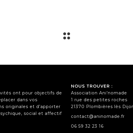
NOUS TROUVER :
vités ont pour objectifs de
Association Ani’nomade
éplacer dans vos
1 rue des petites roches
s originales et d’apporter
21370 Plombières lès Dijo
ychique, social et affectif
contact@aninomade.fr
06 59 32 23 16