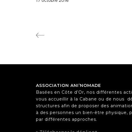
17 octobre 2016
ASSOCIATION ANI’NOMADE
Basées en Côte d’Or, nos différentes acti
vous accueillir à la Cabane ou de nous
d
structures afin de proposer des animation
à des personnes un bien-être physique, ps
par différentes approches.